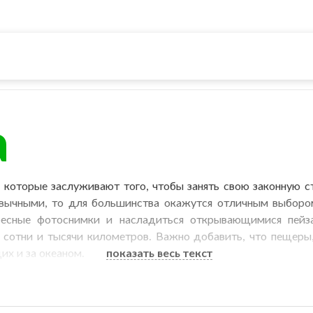
а
, которые заслуживают того, чтобы занять свою законную с
вычными, то для большинства окажутся отличным выбором
ересные фотоснимки и насладиться открывающимися пей
 сотни и тысячи километров. Важно добавить, что пещеры,
их и за океаном.
показать весь текст