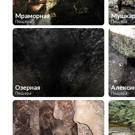
нами. Поэтому не теряйте время, знакомьтесь с наиб
Мраморная
Мушкар
Пещера
Пещера
1
1
Озерная
Алекси
Пещера
Пещера
2
1
1