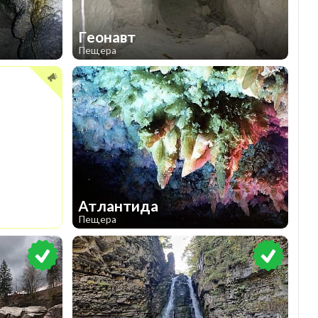
 уже в ближайшие выходные!
Геонавт
Пещера
2
Атлантида
Пещера
1