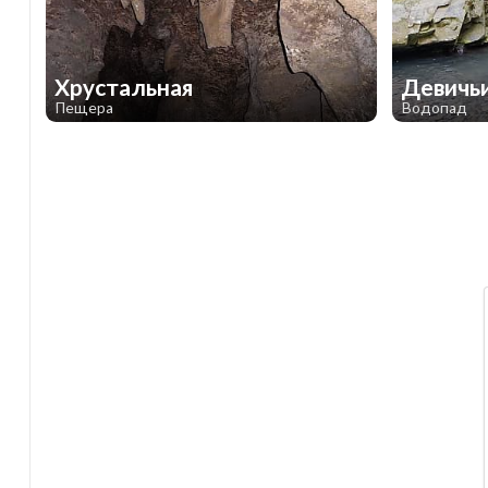
Хрустальная
Девичь
Пещера
Водопад
1
2