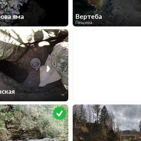
олее интересными локациями и отправляйтесь в путешествие
ова яма
Вертеба
Пещера
1
нская