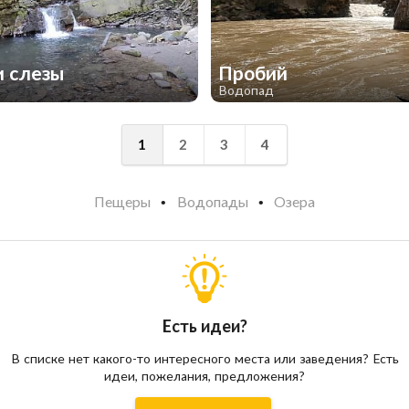
и слезы
Пробий
Водопад
2
1
2
3
4
Пещеры
Водопады
Озера
Есть идеи?
В списке нет какого-то интересного места или заведения? Есть
идеи, пожелания, предложения?