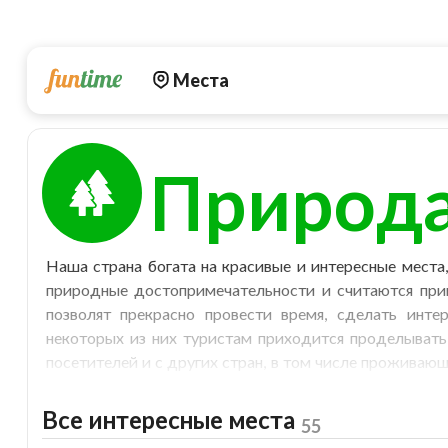
Места
Природ
Наша страна богата на красивые и интересные места
природные достопримечательности и считаются при
позволят прекрасно провести время, сделать инт
некоторых из них туристам приходится проделывать
посетителей и с других стран, в том числе проживающ
Что предпочесть?
Все интересные места
55