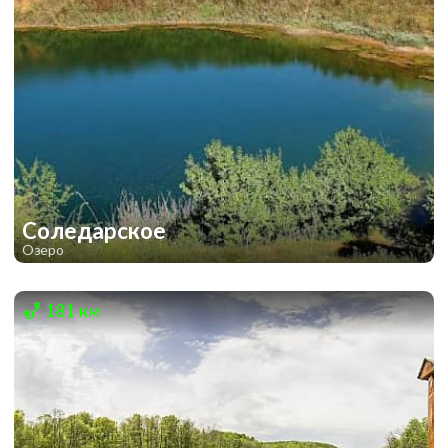
Соледарское
Озеро
1
1
181 км