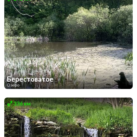
Берестоватое
Озеро
1
1
336 км