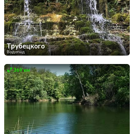
Трубецкого
Водопад
1
1
369 км