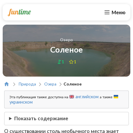
Меню
Озеро
Соленое
1
1
Природа
Озера
Соленое
английском
Эта публикация также доступна на
а также
украинском
Показать содержание
О существовании столь необычного места знает