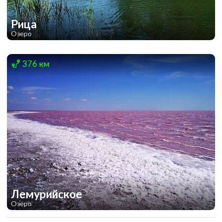
Рица
Озеро
1
1
376 км
Лемурийское
Озеро