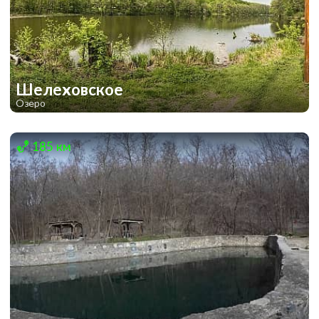
Шелеховское
Озеро
1
1
185 км