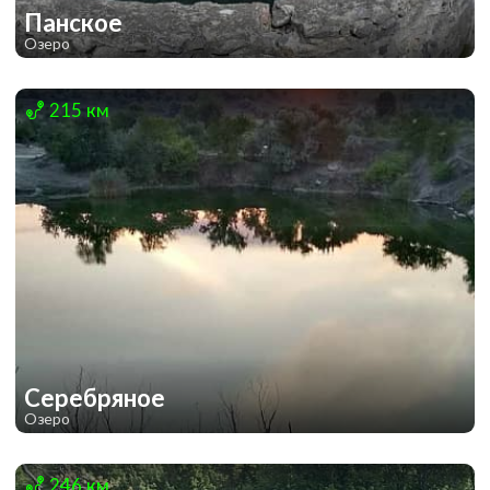
Панское
Озеро
1
1
215 км
Серебряное
Озеро
1
1
246 км