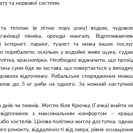
ту та нервової системи.
та теплою (в літню пору року) водою, чудово
анізації пікніка, оренди мангалу. Відпочиваючи
інтернет, паркінг, туалет та низка інших послуг
 порибалити, оскільки у водоймі живе щука, судак
 плітка, краснопірка. Необхідно відзначити, що прохі
тина суми йде як застава, що повертається у випадку
равила відпочинку. Рибальське спорядження можн
вилов до 5 кг риби на одного. За кожний наступни
 днів чи тижнів. Житло біля Крючка (Гачка) знайти н
 відпочинок з максимальним комфортом – кращ
або хостелів. Цінова політика житла доступна, однак
ого ремонту, віддаленості від озера, рівня оснащення