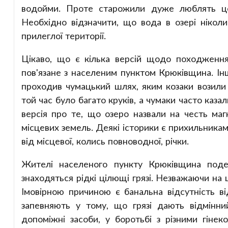
водойми. Проте старожили дуже люблять це
Необхідно відзначити, що вода в озері ніколи
прилеглої території.
Цікаво, що є кілька версій щодо походження
пов'язане з населеним пунктом Крюківщина. Ін
проходив чумацький шлях, яким козаки возили с
той час було багато круків, а чумаки часто каз
версія про те, що озеро назвали на честь маг
місцевих земель. Деякі історики є прихильника
від місцевої, колись повноводної, річки.
Жителі населеного пункту Крюківщина поде
знаходяться рідкі цілющі грязі. Незважаючи на 
Імовірною причиною є банальна відсутність ві
запевняють у тому, що грязі дають відмінни
допоміжні засоби, у боротьбі з різними гінек