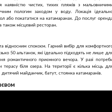
ся наявністю чистих, тихих пляжів з мальовничим
учним пологим заходом у воду. Локація ідеальн
бол або покататися на катамаранах. До послуг оренд
а також місцевий ресторан.
 та відносним спокоєм. Гарний вибір для комфортног
зько 50 альтанок, які ідеально підходять не лише дл
ння романтичного приємного вечора. У разі потреб
и терасу біля озера. На території є кілька місць дл
, дитячий майданчик, батут, стоянка катамаранів.
иєвом