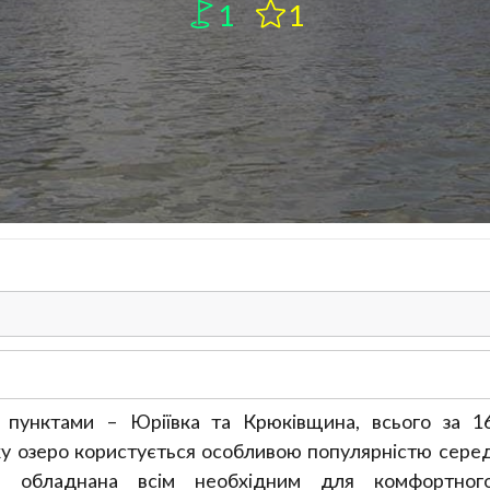
1
1
пунктами – Юріївка та Крюківщина, всього за 1
року озеро користується особливою популярністю сере
ть обладнана всім необхідним для комфортног