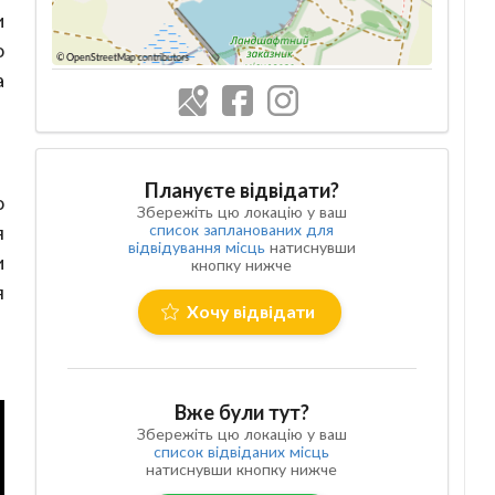
и
о
а
Плануєте відвідати?
о
Збережіть цю локацію у ваш
список запланованих для
я
відвідування місць
натиснувши
и
кнопку нижче
я
Хочу відвідати
Вже були тут?
Збережіть цю локацію у ваш
список відвіданих місць
натиснувши кнопку нижче