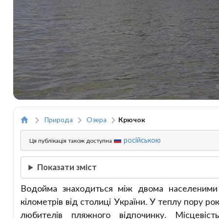
Природа
Озера
Крючок
російською
Ця публікація також доступна
Показати зміст
Водойма знаходиться між двома населеними 
кілометрів від столиці України. У теплу пору 
любителів пляжного відпочинку. Місцевіс