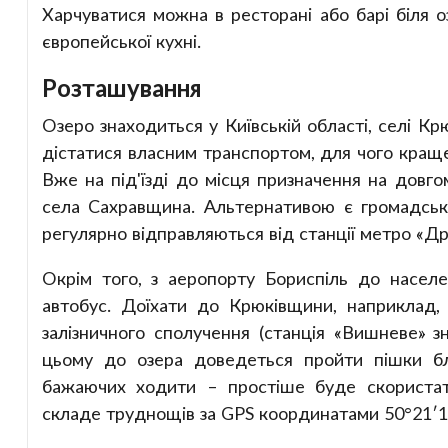
Харчуватися можна в ресторані або барі біля о
європейської кухні.
Розташування
Озеро знаходиться у Київській області, селі К
дістатися власним транспортом, для чого краще
Вже на під'їзді до місця призначення на довго
села Сахравщина. Альтернативою є громадськ
регулярно відправляються від станції метро «Др
Окрім того, з аеропорту Бориспіль до населе
автобус. Доїхати до Крюківщини, наприклад,
залізничного сполучення (станція «Вишневе» з
цьому до озера доведеться пройти пішки бл
бажаючих ходити – простіше буде скористати
складе труднощів за GPS координатами 50°21′16.