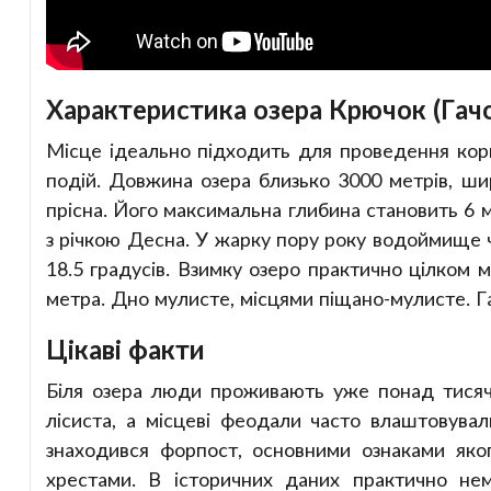
Характеристика озера Крючок (Гач
Місце ідеально підходить для проведення корп
подій. Довжина озера близько 3000 метрів, ши
прісна. Його максимальна глибина становить 6 
з річкою Десна. У жарку пору року водоймище 
18.5 градусів. Взимку озеро практично цілком 
метра. Дно мулисте, місцями піщано-мулисте. Га
Цікаві факти
Біля озера люди проживають уже понад тисячу
лісиста, а місцеві феодали часто влаштовувал
знаходився форпост, основними ознаками яког
хрестами. В історичних даних практично не