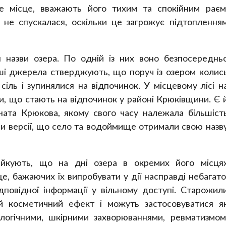
 місце, вважають його тихим та спокійним раєм
 не спускалася, оскільки це загрожує підтоплення
 назви озера. По одній із них воно безпосереднь
ші джерела стверджують, що поруч із озером колис
іль і зупинялися на відпочинок. У місцевому лісі н
али, що стають на відпочинок у районі Крюківщини. Є 
ната Крюкова, якому свого часу належала більшіст
ми версії, що село та водоймище отримали свою назв
йкують, що на дні озера в окремих його місця
це, бажаючих їх випробувати у дії насправді небагато
дповідної інформації у вільному доступі. Старожил
й косметичний ефект і можуть застосовуватися я
ологічними, шкірними захворюваннями, ревматизмом