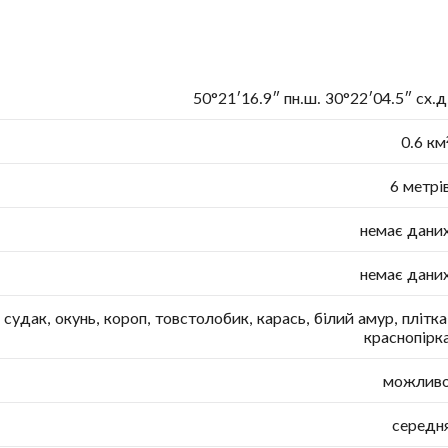
50°21′16.9″ пн.ш. 30°22′04.5″ сх.д
0.6 км
6 метрі
немає дани
немає дани
 судак, окунь, короп, товстолобик, карась, білий амур, плітка
краснопірк
можлив
середн