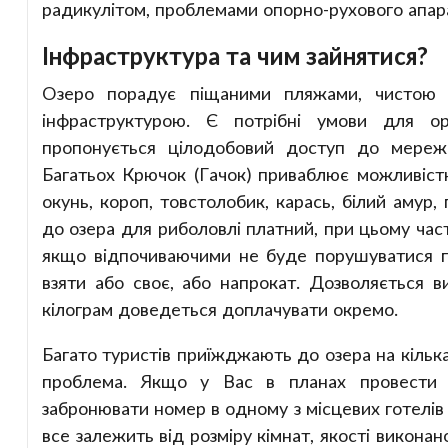
радикулітом, проблемами опорно-рухового апара
Інфраструктура та чим зайнятися?
Озеро порадує піщаними пляжами, чистою 
інфраструктурою. Є потрібні умови для орг
пропонується цілодобовий доступ до мережі 
Багатьох Крючок (Гачок) приваблює можливістю
окунь, короп, товстолобик, карась, білий амур,
до озера для риболовлі платний, при цьому час
якщо відпочиваючими не буде порушуватися п
взяти або своє, або напрокат. Дозволяється 
кілограм доведеться доплачувати окремо.
Багато туристів приїжджають до озера на кілька
проблема. Якщо у Вас в планах провести
забронювати номер в одному з місцевих готелів 
все залежить від розміру кімнат, якості виконан