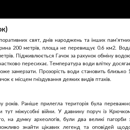
ок)
оративних свят, днів народжень та інших пам'ятни
рина 200 метрів, площа не перевищує 0.6 км2. Вод
метрів. Підживлюється Гачок за рахунок обміну водо
частково пересихає. Температура води влітку досяга
може замерзати. Прозорість води становить близько 
чок є місцем гніздування деяких видів птахів.
 років. Раніше прилегла територія була переважн
и тут міжусобні війни. У давнину поруч із Крючко
о, на думку археологів, були два великі пагорби 
можливо знайти цікавих легенд та оповідей щод