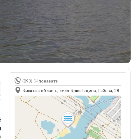
(093) 540-33-33
показати
Київська область, село Крюківщина, Гайова, 28
6
д
о