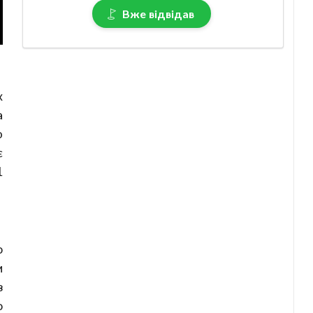
Вже відвідав
х
а
ю
є
1
о
м
з
о