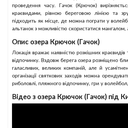
проведення часу. Гачок (Крючок) вирізняєть
краєвидами, рівною береговою лінією та зр
підходить як місце, де можна пограти у волей
альтанок з можливістю скористатися мангалом, 
Опис озера Крючок (Гачок)
Локація вражає наявністю розкішних краєвидів
відпочинку. Вздовж берега озера розміщено бли
галасливих, великих компаній, але й усамітне
організації святкових заходів можна орендуват
риболовлі, пляжного відпочинку, гри у волейбол
Відео з озера Крючок (Гачок) під К