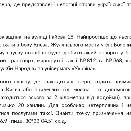
зера, де представлені непогані страви української т
рюківщина, на вулиці Гайова 28. Найпростіше до ньог
 їхати з боку Києва, Жулянського мосту у бік Боярки
му спуску потрібно буде зробити лівий поворот у бі
ий транспорт, маршрутні таксі №812 та №368, як
ужби Народів» та універмагу «Україна».
ного пункту, де знаходиться озеро, ходить прями
 з Києва або прилеглих сіл, можна і за допомого
находиться всього за 2 кілометри від водойми), пр
изько 20 хвилин. Для особливо нетерплячих і н
ся послугами таксі. Знайти точку призначення н
9″ пн.ш. 30°22′04.5″ сх.д.