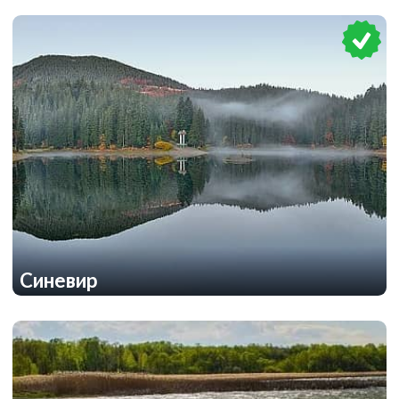
1
1
Синевир
1
1