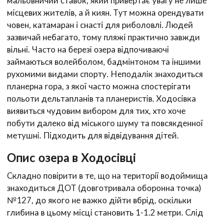
мальовничий ставок, який привертає увагу не лише
місцевих жителів, а й киян. Тут можна орендувати
човен, катамаран і снасті для риболовлі. Людей
зазвичай небагато, тому пляжі практично завжди
вільні. Часто на березі озера відпочиваючі
займаються волейболом, бадмінтоном та іншими
рухомими видами спорту. Неподалік знаходиться
планерна гора, з якої часто можна спостерігати
польоти дельтапланів та планеристів. Ходосівка
виявиться чудовим вибором для тих, хто хоче
побути далеко від міського шуму та повсякденної
метушні. Підходить для відвідування дітей.
Опис озера в Ходосівці
Складно повірити в те, що на території водоймища
знаходиться ДОТ (довготривала оборонна точка)
№127, до якого не важко дійти вбрід, оскільки
глибина в цьому місці становить 1-1.2 метри. Слід