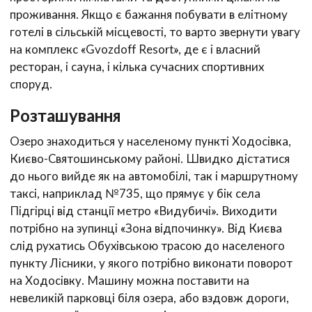
проживання. Якщо є бажання побувати в елітному
готелі в сільській місцевості, то варто звернути увагу
на комплекс «Gvozdoff Resort», де є і власний
ресторан, і сауна, і кілька сучасних спортивних
споруд.
Розташування
Озеро знаходиться у населеному пункті Ходосівка,
Києво-Святошинському районі. Швидко дістатися
до нього вийде як на автомобілі, так і маршрутному
таксі, наприклад №735, що прямує у бік села
Підгірці від станції метро «Видубичі». Виходити
потрібно на зупинці «Зона відпочинку». Від Києва
слід рухатись Обухівською трасою до населеного
пункту Лісники, у якого потрібно виконати поворот
на Ходосівку. Машину можна поставити на
невеликій парковці біля озера, або вздовж дороги,