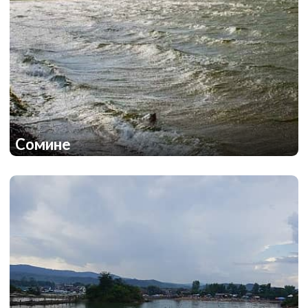
Сомине
1
1