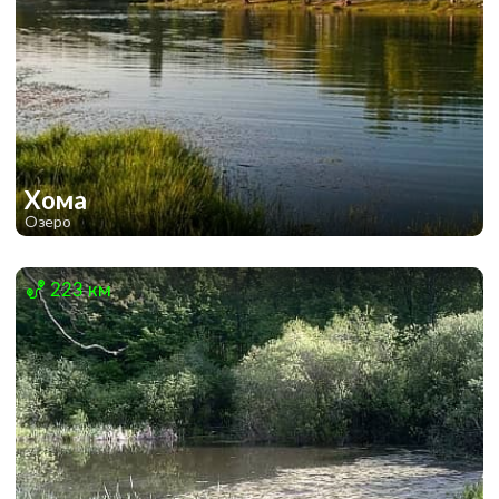
Хома
Озеро
1
1
223 км