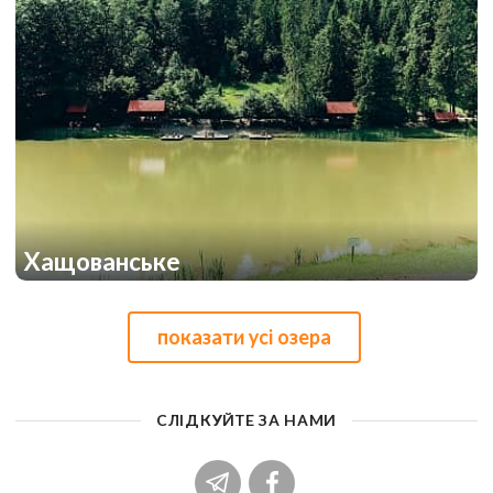
Хащованське
1
1
показати усі озера
СЛІДКУЙТЕ ЗА НАМИ