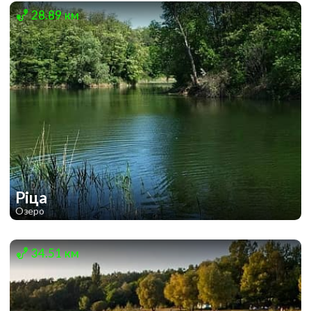
1
1
28.89 км
Ріца
Озеро
1
1
34.51 км