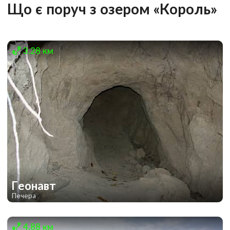
Що є поруч з озером «Король»
3.28 км
Геонавт
Печера
2
4.88 км