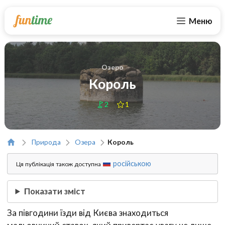
Меню
Озеро
Король
2
1
Природа
Озера
Король
російською
Ця публікація також доступна
Показати зміст
За півгодини їзди від Києва знаходиться