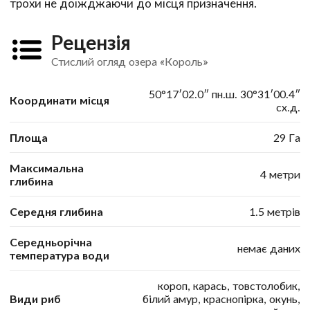
трохи не доїжджаючи до місця призначення.
Рецензія
Стислий огляд озера «Король»
50°17′02.0″ пн.ш. 30°31′00.4″
Координати місця
сх.д.
Площа
29 Га
Максимальна
4 метри
глибина
Середня глибина
1.5 метрів
Середньорічна
немає даних
температура води
короп, карась, товстолобик,
Види риб
білий амур, краснопірка, окунь,