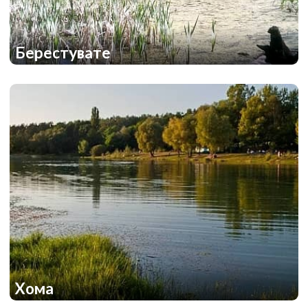
Берестувате
1
1
Хома