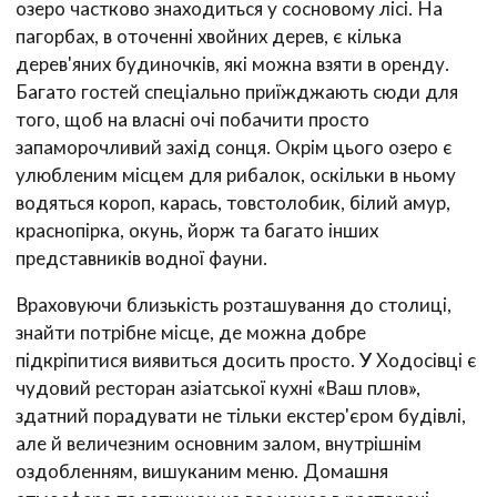
озеро частково знаходиться у сосновому лісі. На
пагорбах, в оточенні хвойних дерев, є кілька
дерев'яних будиночків, які можна взяти в оренду.
Багато гостей спеціально приїжджають сюди для
того, щоб на власні очі побачити просто
запаморочливий захід сонця. Окрім цього озеро є
улюбленим місцем для рибалок, оскільки в ньому
водяться короп, карась, товстолобик, білий амур,
краснопірка, окунь, йорж та багато інших
представників водної фауни.
Враховуючи близькість розташування до столиці,
знайти потрібне місце, де можна добре
підкріпитися виявиться досить просто. У Ходосівці є
чудовий ресторан азіатської кухні «Ваш плов»,
здатний порадувати не тільки екстер'єром будівлі,
але й величезним основним залом, внутрішнім
оздобленням, вишуканим меню. Домашня