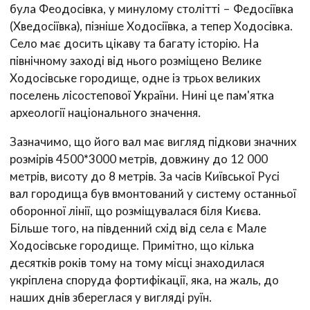
була Феодосівка, у минулому столітті – Федосіївка
(Хведосіївка), пізніше Ходосіївка, а тепер Ходосівка.
Село має досить цікаву та багату історію. На
північному заході від нього розміщено Велике
Ходосівське городище, одне із трьох великих
поселень лісостепової України. Нині це пам'ятка
археології національного значення.
Зазначимо, що його вал має вигляд підкови значних
розмірів 4500*3000 метрів, довжину до 12 000
метрів, висоту до 8 метрів. За часів Київської Русі
вал городища був вмонтований у систему останньої
оборонної лінії, що розміщувалася біля Києва.
Більше того, на південний схід від села є Мале
Ходосівське городище. Примітно, що кілька
десятків років тому на тому місці знаходилася
укріплена споруда фортифікації, яка, на жаль, до
наших днів збереглася у вигляді руїн.