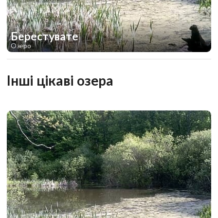
Берестувате
Озеро
1
1
Інші цікаві озера