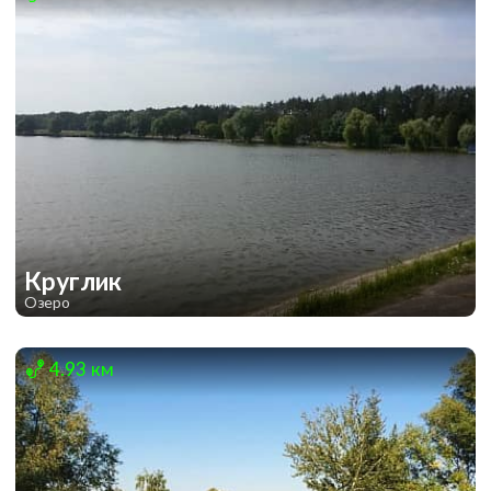
Круглик
Озеро
1
1
4.93 км