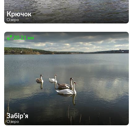
Крючок
Озеро
1
1
20.21 км
Забір'я
Озеро