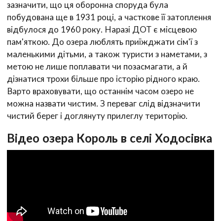
зазначити, що ця оборонна споруда була
побудована ще в 1931 році, а часткове її затоплення
відбулося до 1960 року. Наразі ДОТ є місцевою
пам'яткою. До озера люблять приїжджати сім'ї з
маленькими дітьми, а також туристи з наметами, з
метою не лише поплавати чи позасмагати, а й
дізнатися трохи більше про історію рідного краю.
Варто враховувати, що останнім часом озеро не
можна назвати чистим. З переваг слід відзначити
чистий берег і доглянуту прилеглу територію.
Відео озера Король в селі Ходосівка