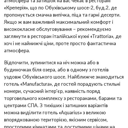
атмосфера та затишок на вас чекає в ресторані
«Креперія», що по Обухівському шосе-2, буд.2, де
пропонується смачна випічка, піца та гарні десерти.
Якщо ж вам важливий максимальний комфорт і
висококласне обслуговування – рекомендуємо
заглянути в ресторан італійської кухні «Trattoria», де
хоч і не найнижчі ціни, проте просто фантастична
атмосфера.
Відпочити, зупинитися на ніч можна або в
будиночках біля озера, або в одному з готелів
уздовж Обухівського шосе. Найближче знаходиться
готель «Manufactura», де гостей порадують стильні
номери, сучасний інтер'єр, наявність поряд
торговельного комплексу з ресторанами, барами та
центрами СПА. З тихіших і затишних варіантів
можна виділити готель «Aquarius» з великою
впорядкованою територією, якісним сервісом,
просторими кімнатами та доступними цінами на