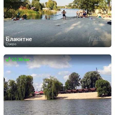
Блакитне
Озеро
3
3
13.38 км