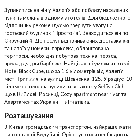
Зупинитись на ніч у Халеп'я або поблизу населених
пунктів можна в одному з готелів. Для бюджетного
відпочинку рекомендуємо звернути увагу на
гостьовий будинок "ПростоРа". Знаходиться він по
Окружній 4. До послуг відпочиваючих доставка їжі
та напоїв у номери, парковка, облаштована
територія, необхідна побутова техніка, тераса,
приладдя для барбекю. Найцікавіші умови в готелі
Hotel Black Cube, що за 1.6 кілометрів від Халеп'я,
місті Трипілля, на вулиці Шевченка, 125. У радіусі 10
кілометрів можна зупинитися також у Selfish Club,
що в Кийлові, Росинці, Сozy apartment near river та
Апартаментах України – в Ігнатівка.
Розташування
З Києва, громадським транспортом, найкраще їхати
з автостанції Видубичі. Орієнтуватися необхідно на