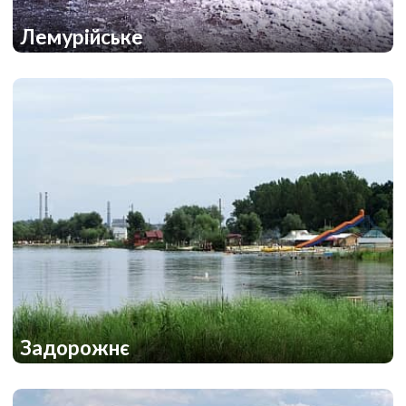
Лемурійське
1
1
Задорожнє
1
1