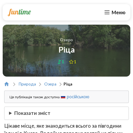
Меню
Озеро
Ріца
1
1
Природа
Озера
Ріца
російською
Ця публікація також доступна
Показати зміст
Цікаве місце, яке знаходиться всього за півгодини