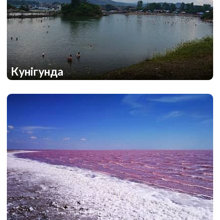
Кунігунда
2
1