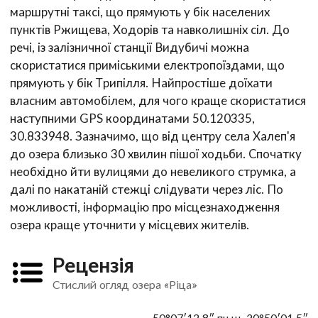
маршрутні таксі, що прямують у бік населених
пунктів Ржищева, Ходорів та навколишніх сіл. До
речі, із залізничної станції Видубичі можна
скористатися приміськими електропоїздами, що
прямують у бік Трипілля. Найпростіше доїхати
власним автомобілем, для чого краще скористатися
наступними GPS координатами 50.120335,
30.833948. Зазначимо, що від центру села Халеп'я
до озера близько 30 хвилин пішої ходьби. Спочатку
необхідно йти вулицями до невеликого струмка, а
далі по накатаній стежці слідувати через ліс. По
можливості, інформацію про місцезнаходження
озера краще уточнити у місцевих жителів.
Рецензія
Стислий огляд озера «Ріца»
50°07′12.8″ пн.ш. 30°50′01.5″