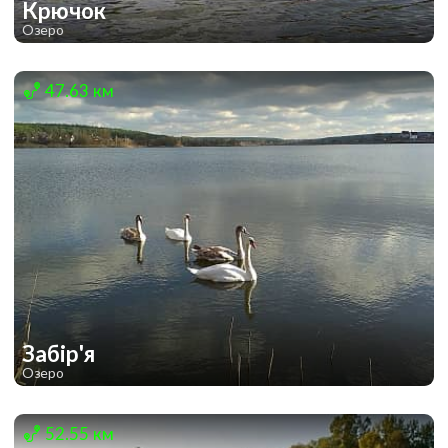
Крючок
Озеро
1
1
47.63 км
Забір'я
Озеро
1
1
52.55 км