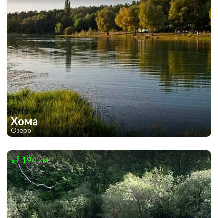
Хома
Озеро
1
1
194 км