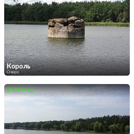
Король
Озеро
1
2
33.54 км