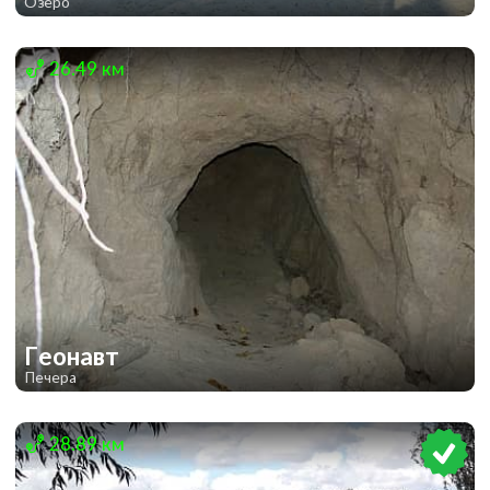
Озеро
3
3
26.49 км
Геонавт
Печера
2
28.89 км