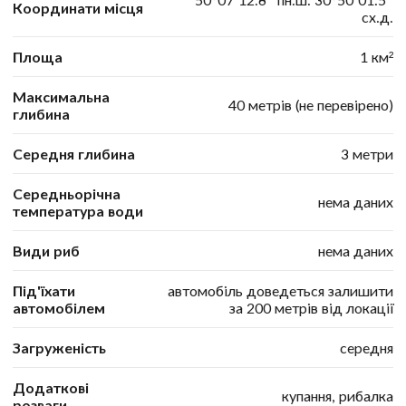
Координати місця
сх.д.
Площа
1 км²
Максимальна
40 метрів (не перевірено)
глибина
Середня глибина
3 метри
Середньорічна
нема даних
температура води
Види риб
нема даних
Під'їхати
автомобіль доведеться залишити
автомобілем
за 200 метрів від локації
Загруженість
середня
Додаткові
купання, рибалка
розваги