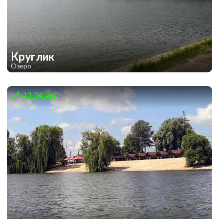
Круглик
Озеро
1
1
42.24 км