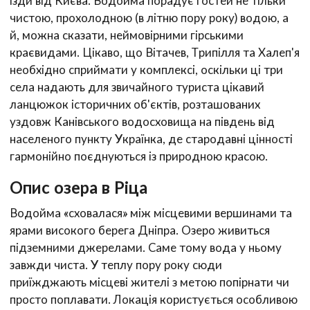
їзди від Києва. Водойма порадує гостей не тільки
чистою, прохолодною (в літню пору року) водою, а
й, можна сказати, неймовірними гірськими
краєвидами. Цікаво, що Вітачев, Трипілля та Халеп'я
необхідно сприймати у комплексі, оскільки ці три
села надають для звичайного туриста цікавий
ланцюжок історичних об'єктів, розташованих
уздовж Канівського водосховища на південь від
населеного пункту Українка, де стародавні цінності
гармонійно поєднуються із природною красою.
Опис озера в Ріца
Водойма «сховалася» між місцевими вершинами та
ярами високого берега Дніпра. Озеро живиться
підземними джерелами. Саме тому вода у ньому
завжди чиста. У теплу пору року сюди
приїжджають місцеві жителі з метою попірнати чи
просто поплавати. Локація користується особливою