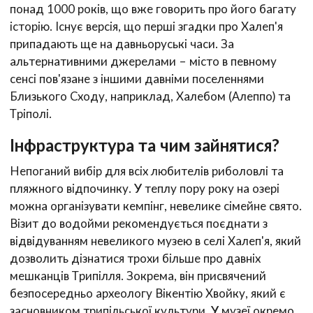
понад 1000 років, що вже говорить про його багату
історію. Існує версія, що перші згадки про Халеп'я
припадають ще на давньоруські часи. За
альтернативними джерелами – місто в певному
сенсі пов'язане з іншими давніми поселеннями
Близького Сходу, наприклад, Халебом (Алеппо) та
Тріполі.
Інфраструктура та чим зайнятися?
Непоганий вибір для всіх любителів риболовлі та
пляжного відпочинку. У теплу пору року на озері
можна організувати кемпінг, невелике сімейне свято.
Візит до водойми рекомендується поєднати з
відвідуванням невеликого музею в селі Халеп'я, який
дозволить дізнатися трохи більше про давніх
мешканців Трипілля. Зокрема, він присвячений
безпосередньо археологу Вікентію Хвойку, який є
засновником трипільської культури. У музеї окремо