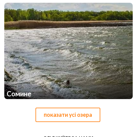
1
2
Сомине
1
1
показати усі озера