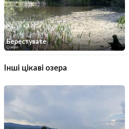
Берестувате
Озеро
1
1
Інші цікаві озера