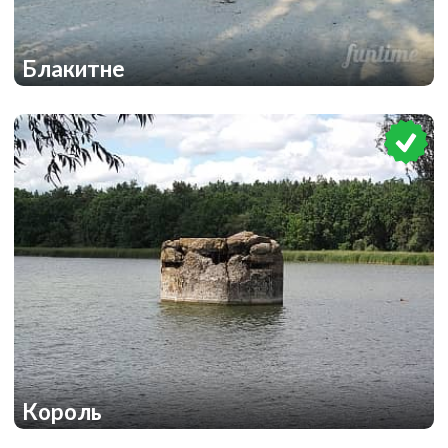
Блакитне
3
3
Король