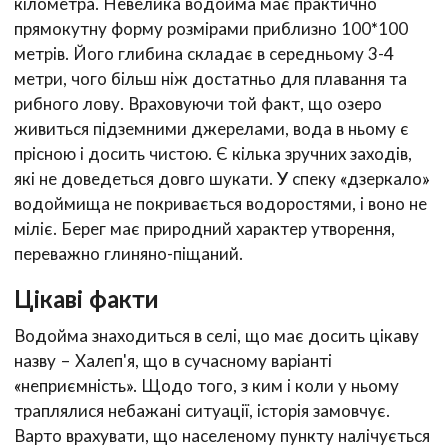
кілометра. Невелика водойма має практично
прямокутну форму розмірами приблизно 100*100
метрів. Його глибина складає в середньому 3-4
метри, чого більш ніж достатньо для плавання та
рибного лову. Враховуючи той факт, що озеро
живиться підземними джерелами, вода в ньому є
прісною і досить чистою. Є кілька зручних заходів,
які не доведеться довго шукати. У спеку «дзеркало»
водоймища не покривається водоростями, і воно не
міліє. Берег має природний характер утворення,
переважно глиняно-піщаний.
Цікаві факти
Водойма знаходиться в селі, що має досить цікаву
назву – Халеп'я, що в сучасному варіанті
«неприємність». Щодо того, з ким і коли у ньому
траплялися небажані ситуації, історія замовчує.
Варто врахувати, що населеному пункту налічується