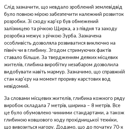
Слід зазначити, що невдало зроблений землевідвід
було повною мірою забезпечити належний розвиток
розробки. Зі сходу кар'єр був обмежений
залізницею та річкою Щирка, а з півдня та заходу
розробка межує з річкою Зурба. Зазначена
особливість дозволяла розвиватися виключно на
північ чи в глибину. Згодом стримуючих фактів
ставало більше. За твердженням деяких місцевих
жителів, глибина виробітку незабаром дозволила
видобувати навіть мармур. Зазначимо, що справжній
стан кар'єру на момент прориву карстових вод
невідомий.
За словами місцевих жителів, глибина кожного ряду
виробок складала 7 метрів, ширина – 8 метрів. Все
це було обумовлено чинними стандартами, а також
глибиною ковшового ходу прохідницької техніки,
що вивозиться нагору. Додамо, що до початку 70-х