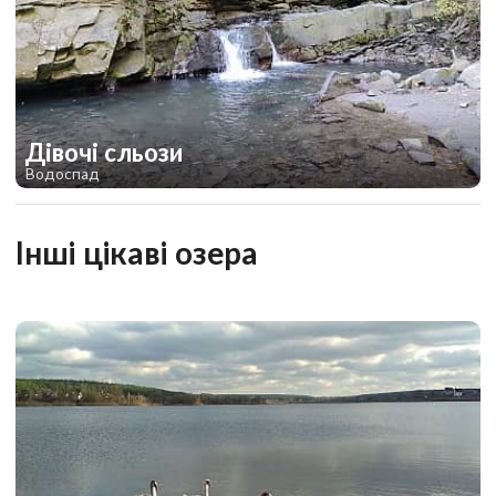
Дівочі сльози
Водоспад
2
Інші цікаві озера