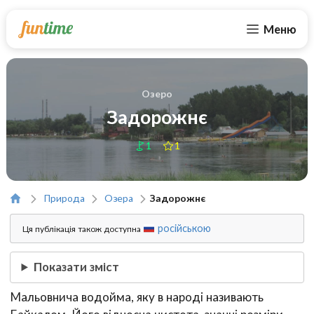
Меню
Озеро
Задорожнє
1
1
Природа
Озера
Задорожнє
російською
Ця публікація також доступна
Показати зміст
Мальовнича водойма, яку в народі називають