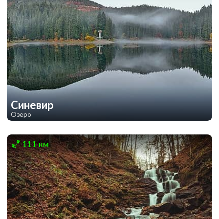
Синевир
Озеро
1
1
111 км