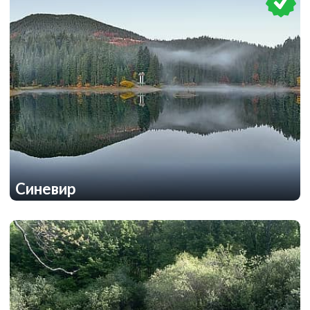
Синевир
1
1