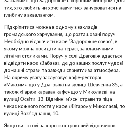
Зазначимо, що Задорожне є хорошим вибором і для
тих, хто любить чи хоче навчитися занурюватися на
глибину з аквалангом.
Підкріпитися можна в одному з закладів
громадського харчування, що розташовані поруч.
Необхідно відзначити кафе "Задорожне озеро", в
якому можна посидіти на терасі, за класичними
літніми столиками. Поруч у селі Драговіж вдасться
відвідати кафе «Забава», де до ваших послуг чудові
домашні страви та завжди сприятлива атмосфера.
На окрему увагу заслуговує кафе-ресторан
«Максим», що у Драговіжі на вулиці Шевченка 35, а
також «Гараж караван кафе» що у Миколаєві, на
вулиці Освіти, 13. Відмінні м'ясні страви та піца
чекає кожного гостя у кафе «Фігаро» у Миколаєві, по
вулиці Возз'єднання, 10.
Якщо ви готові на короткостроковий відпочинок