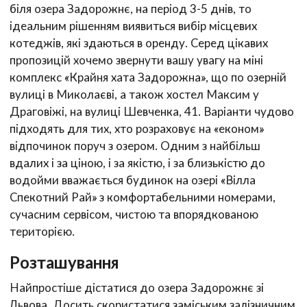
біля озера Задорожнє, на період 3-5 днів, то
ідеальним рішенням виявиться вибір місцевих
котеджів, які здаються в оренду. Серед цікавих
пропозицій хочемо звернути вашу увагу на міні
комплекс «Крайня хата Задорожна», що по озерній
вулиці в Миколаєві, а також хостел Максим у
Драговіжі, на вулиці Шевченка, 41. Варіанти чудово
підходять для тих, хто розраховує на «економ»
відпочинок поруч з озером. Одним з найбільш
вдалих і за ціною, і за якістю, і за близькістю до
водойми вважається будинок на озері «Вілла
Спекотний Рай» з комфортабельними номерами,
сучасним сервісом, чистою та впорядкованою
територією.
Розташування
Найпростіше дістатися до озера Задорожнє зі
Львова. Досить скористатися заміським залізничним