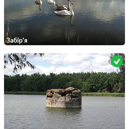
Забір'я
1
1