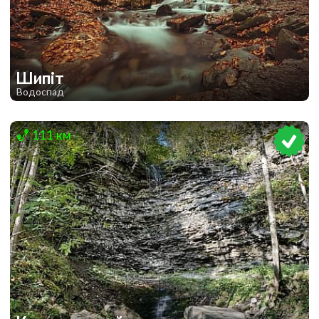
Шипіт
Водоспад
2
111 км