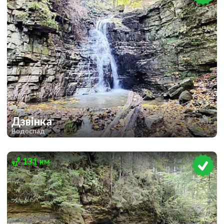
Дзвінка
Водоспад
1
131 км