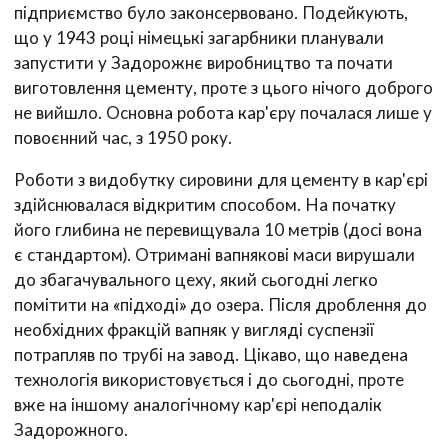
підприємство було законсервовано. Подейкують,
що у 1943 році німецькі загарбники планували
запустити у Задорожнє виробництво та почати
виготовлення цементу, проте з цього нічого доброго
не вийшло. Основна робота кар'єру почалася лише у
повоєнний час, з 1950 року.
Роботи з видобутку сировини для цементу в кар'єрі
здійснювалася відкритим способом. На початку
його глибина не перевищувала 10 метрів (досі вона
є стандартом). Отримані вапнякові маси вирушали
до збагачувального цеху, який сьогодні легко
помітити на «підході» до озера. Після дроблення до
необхідних фракцій вапняк у вигляді суспензії
потрапляв по трубі на завод. Цікаво, що наведена
технологія використовується і до сьогодні, проте
вже на іншому аналогічному кар'єрі неподалік
Задорожного.