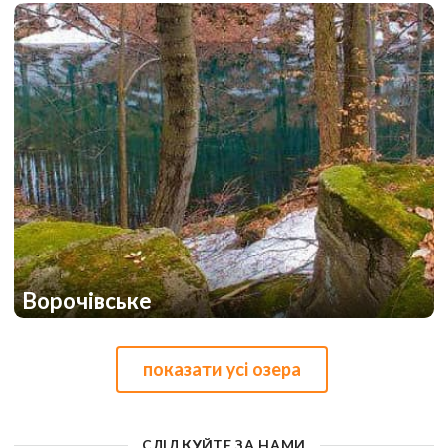
1
1
Ворочівське
1
1
показати усі озера
СЛІДКУЙТЕ ЗА НАМИ