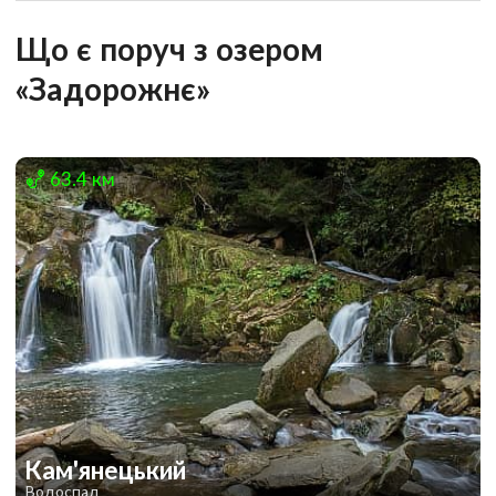
Що є поруч з озером
«Задорожнє»
63.4 км
Кам'янецький
Водоспад