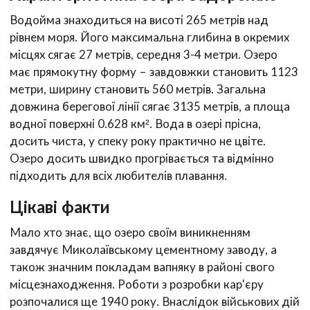
Водойма знаходиться на висоті 265 метрів над
рівнем моря. Його максимальна глибина в окремих
місцях сягає 27 метрів, середня 3-4 метри. Озеро
має прямокутну форму – завдовжки становить 1123
метри, ширину становить 560 метрів. Загальна
довжина берегової лінії сягає 3135 метрів, а площа
водної поверхні 0.628 км². Вода в озері прісна,
досить чиста, у спеку року практично не цвіте.
Озеро досить швидко прогрівається та відмінно
підходить для всіх любителів плавання.
Цікаві факти
Мало хто знає, що озеро своїм виникненням
завдячує Миколаївському цементному заводу, а
також значним покладам вапняку в районі свого
місцезнаходження. Роботи з розробки кар'єру
розпочалися ще 1940 року. Внаслідок військових дій