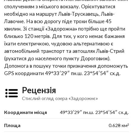
сполученням з міського вокзалу. Орієнтуватися
необхідно на маршрут Львів-Трускавець, Львів-
Лавочне. На всю дорогу піде трохи більше 45
хвилин. Зі станції «Задорожна» потрібно ще пройти
близько 120 метрів. Для тих, у кого немає бажання
їхати електричкою, чудовою альтернативою є
автомобільний транспорт та автошлях Львів-Стрий
(рухатися до населеного пункту Дороговиж).
Допомога в пошуку точки призначення допоможуть
GPS координати 49°33′29″ пн.ш. 23°54′54″ сх.д.
Рецензія
Стислий огляд озера «Задорожнє»
Координати місця
49°33′29″ пн.ш. 23°54′54″ сх.д.
Площа
0.628 км²