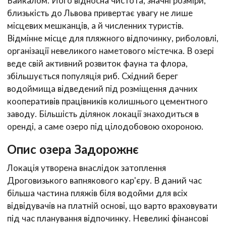
Байкалом. Його відносна чистота, значні розміри,
близькість до Львова привертає увагу не лише
місцевих мешканців, а й численних туристів.
Відмінне місце для пляжного відпочинку, риболовлі,
організації невеликого наметового містечка. В озері
веде свій активний розвиток фауна та флора,
збільшується популяція риб. Східний берег
водоймища відведений під розміщення дачних
кооперативів працівників колишнього цементного
заводу. Більшість ділянок локації знаходиться в
оренді, а саме озеро під цілодобовою охороною.
Опис озера Задорожнє
Локація утворена внаслідок затоплення
Дроговизького вапнякового кар'єру. В даний час
більша частина пляжів біля водойми для всіх
відвідувачів на платній основі, що варто враховувати
під час планування відпочинку. Невеликі фінансові