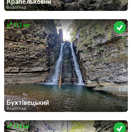
Крапельковий
Водоспад
1
1
111 км
Бухтівецький
Водоспад
1
112 км