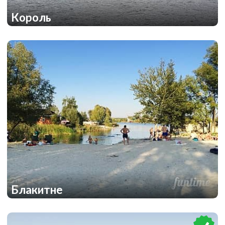
Король
1
2
Блакитне
3
3