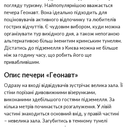
погляду туризму. Найпопулярнішою вважається
печера Геонавт. Вона ідеально підходить для
поціновувачів активного відпочинку та любителів
гострих відчуттів. Є чудовим вибором, куди можна
організувати тур вихідного дня, а також непоганою
альтернативою більш іменитим кримським тунелям.
Дістатись до підземелля з Києва можна не більше
ніж за годину часу, що робить його ще
привабливішим.
Опис печери «Геонавт»
Одразу на вході відвідувачів зустрічає велика зала. Її
стіни порізані дивовижними візерунками,
виконаними здебільшого гостями підземелля. За
кілька метрів починається розгалуження. У лівій
частині знаходиться основний вхід, у правій частині
– невелика зала. Загубитись в темному тунелі