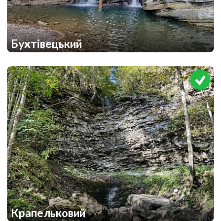
Бухтівецький
1
Крапельковий