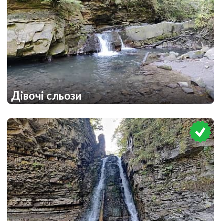
Дівочі сльози
2