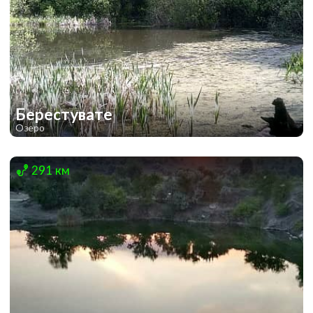
Берестувате
Озеро
1
1
291 км