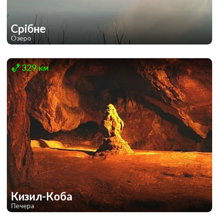
Срібне
Озеро
1
1
329 км
Кизил-Коба
Печера