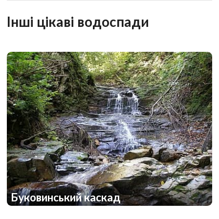
1
Інші цікаві водоспади
Буковинський каскад