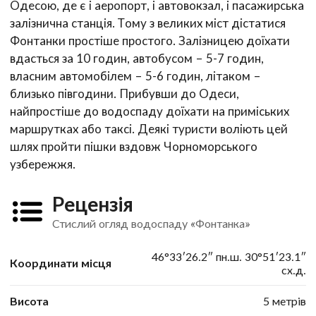
Одесою, де є і аеропорт, і автовокзал, і пасажирська
залізнична станція. Тому з великих міст дістатися
Фонтанки простіше простого. Залізницею доїхати
вдасться за 10 годин, автобусом – 5-7 годин,
власним автомобілем – 5-6 годин, літаком –
близько півгодини. Прибувши до Одеси,
найпростіше до водоспаду доїхати на приміських
маршрутках або таксі. Деякі туристи воліють цей
шлях пройти пішки вздовж Чорноморського
узбережжя.
Рецензія
Стислий огляд водоспаду «Фонтанка»
46°33′26.2″ пн.ш. 30°51′23.1″
Координати місця
сх.д.
Висота
5 метрів