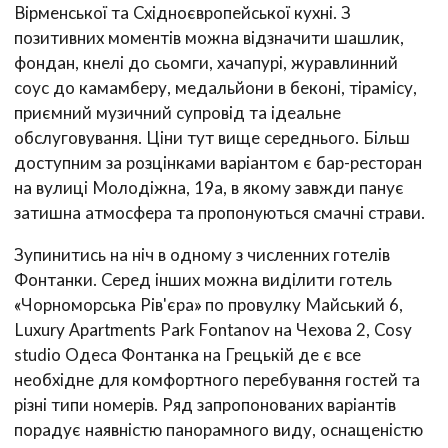
Вірменської та Східноєвропейської кухні. З
позитивних моментів можна відзначити шашлик,
фондан, кнелі до сьомги, хачапурі, журавлинний
соус до камамберу, медальйони в беконі, тірамісу,
приємний музичний супровід та ідеальне
обслуговування. Ціни тут вище середнього. Більш
доступним за розцінками варіантом є бар-ресторан
на вулиці Молодіжна, 19а, в якому завжди панує
затишна атмосфера та пропонуються смачні страви.
Зупинитись на ніч в одному з численних готелів
Фонтанки. Серед інших можна виділити готель
«Чорноморська Рів'єра» по провулку Майський 6,
Luxury Apartments Park Fontanov на Чехова 2, Cosy
studio Одеса Фонтанка на Грецькій де є все
необхідне для комфортного перебування гостей та
різні типи номерів. Ряд запропонованих варіантів
порадує наявністю панорамного виду, оснащеністю