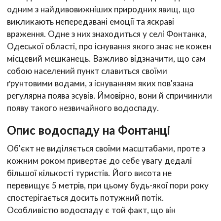
одним з найдивовижніших природних явищ, що
викликають непередавані емоції та яскраві
враження. Одне з них знаходиться у селі Фонтанка,
Одеської області, про існування якого знає не кожен
місцевий мешканець. Важливо відзначити, що сам
собою населений пункт славиться своїми
ґрунтовими водами, з існуванням яких пов'язана
регулярна поява зсувів. Ймовірно, вони й спричинили
появу такого незвичайного водоспаду.
Опис водоспаду на Фонтанці
Об'єкт не виділяється своїми масштабами, проте з
кожним роком привертає до себе увагу дедалі
більшої кількості туристів. Його висота не
перевищує 5 метрів, при цьому будь-якої пори року
спостерігається досить потужний потік.
Особливістю водоспаду є той факт, що він