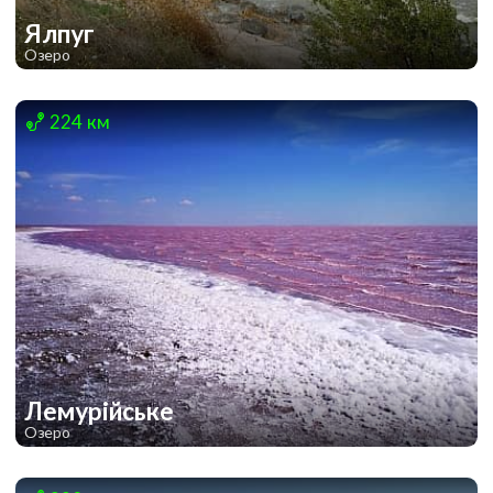
Ялпуг
Озеро
1
224 км
Лемурійське
Озеро
1
1