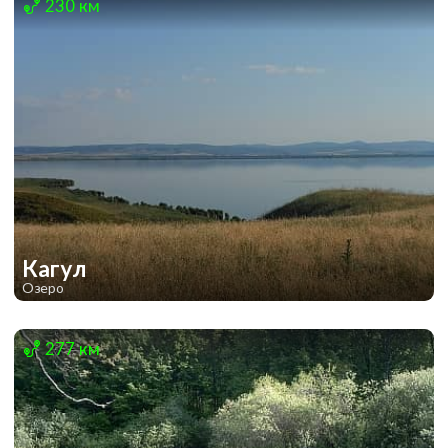
230 км
Кагул
Озеро
1
1
277 км