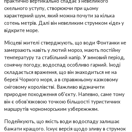
практично вертикально спадає з невеликого
скельного уступу, створюючи при цьому
характерний шум, який можна почути за кілька
сотень метрів. Далі він невеликим струмком «іде» у
відкрите море.
Місцеві жителі стверджують, що води Фонтанки не
замерзають навіть у лютий мороз, мають постійну
температуру та стабільний напір. У зимовий період,
сонячну погоду, водоспад особливо гарний. Іноді
складається враження, що він знаходиться не на
березі Чорного моря, а в справжньому казковому
сніговому королівстві. Важливо відзначити
природне походження об'єкту. Напевно, саме тому
він є обов'язковою точкою більшості туристичних
маршрутів чорноморським узбережжям.
Подейкують, що якість води водоспаду залишає
бажати кращого. Існує версія щодо зливу в струмок