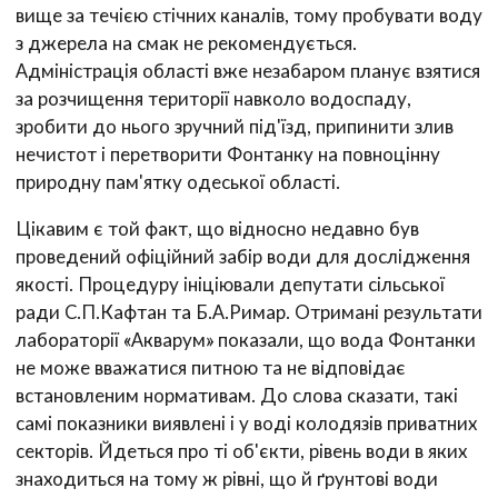
вище за течією стічних каналів, тому пробувати воду
з джерела на смак не рекомендується.
Адміністрація області вже незабаром планує взятися
за розчищення території навколо водоспаду,
зробити до нього зручний під'їзд, припинити злив
нечистот і перетворити Фонтанку на повноцінну
природну пам'ятку одеської області.
Цікавим є той факт, що відносно недавно був
проведений офіційний забір води для дослідження
якості. Процедуру ініціювали депутати сільської
ради С.П.Кафтан та Б.А.Римар. Отримані результати
лабораторії «Акварум» показали, що вода Фонтанки
не може вважатися питною та не відповідає
встановленим нормативам. До слова сказати, такі
самі показники виявлені і у воді колодязів приватних
секторів. Йдеться про ті об'єкти, рівень води в яких
знаходиться на тому ж рівні, що й ґрунтові води