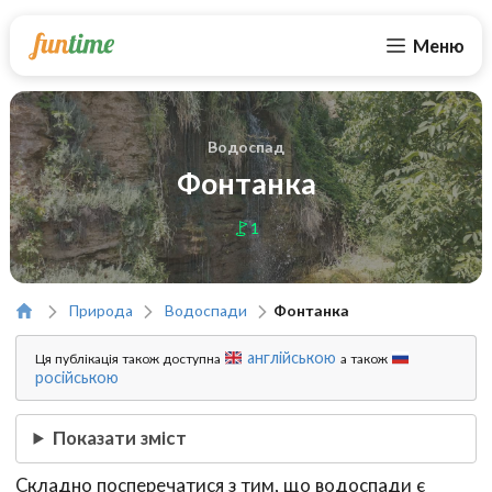
Меню
Водоспад
Фонтанка
1
Природа
Водоспади
Фонтанка
англійською
Ця публікація також доступна
а також
російською
Показати зміст
Складно посперечатися з тим, що водоспади є