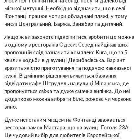
любителі поніжитися на сонці, побути далеко від
міської метушні. Необхідно відзначити, що в селі
Фонтанці працює чотири обладнані пляжі, у тому
числі Центральний, Баржа, Занзібар та дитячий.
Якщо ж ви захочете підкріпитися, зробити це можна
в одному з ресторанів Одеси. Серед найцікавіших
пропозицій слід зазначити комплекс Kura, що за 5
хвилин ходьби від вулиці Дерибасівська. Варіант
вразить якістю приготування та подачею кавказької
кухні. Відмінним рішенням виявиться бажання
відвідати кафе Штрудель на вулиці Міланська, де
пропонується свіжа та дуже смачна випічка. До неї
додатково можна вибрати біле, рожеве чи червоне
вино.
Дуже непоганим місцем на Фонтанці вважається
ресторан замок Мастара, що на вулиці Гоголя 23А.
Це чудовий вибір для любителів Європейської,