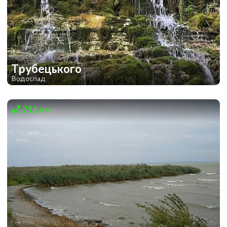
Трубецького
Водоспад
1
1
211 км