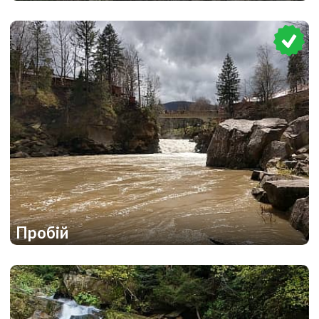
1
1
Пробій
2