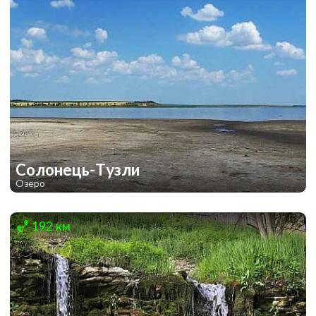
Солонець-Тузли
Озеро
1
1
192 км