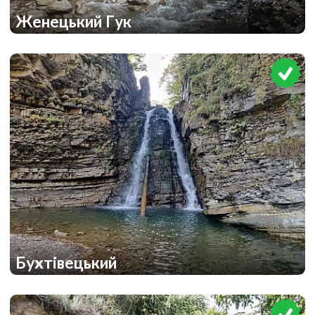
Женецький Гук
1
1
Бухтівецький
1