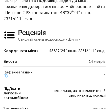
Міжгір'я, вийти в Подобівці, звідки до місця
призначення добиратися пішки. Найпростіше знайти
Шипіт по GPS координатах - 48°39′24″ пн.ш.
23°16′11″ сх.д..
Рецензія
Стислий огляд водоспаду «Шипіт»
Координати місця
48°39′24″ пн.ш. 23°16′11″ сх.д.
Висота
14 метрів
Кафе/магазини
є
Під'їхати
можливо, авто залишити в 5
легковим
хвилинах від локації
автомобілем
Загруженість
висока