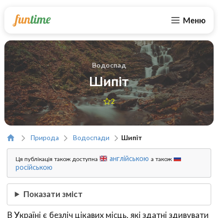
Меню
Водоспад
Шипіт
2
Природа
Водоспади
Шипіт
англійською
Ця публікація також доступна
а також
російською
Показати зміст
В Україні є безліч цікавих місць, які здатні здивувати