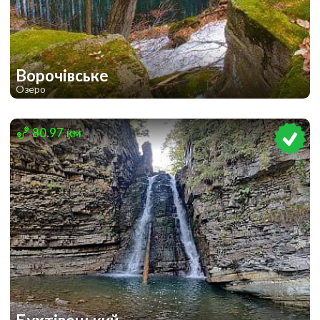
Ворочівське
Озеро
1
1
80.97 км