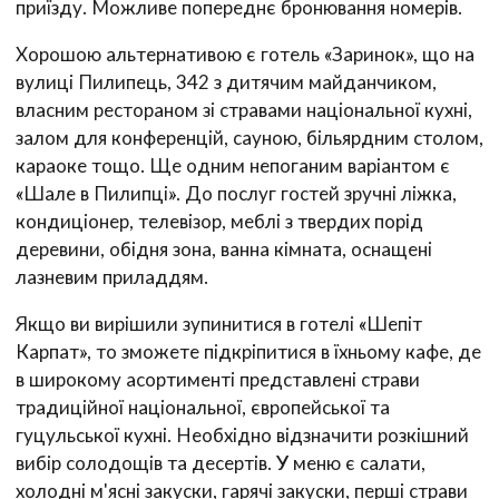
приїзду. Можливе попереднє бронювання номерів.
Хорошою альтернативою є готель «Заринок», що на
вулиці Пилипець, 342 з дитячим майданчиком,
власним рестораном зі стравами національної кухні,
залом для конференцій, сауною, більярдним столом,
караоке тощо. Ще одним непоганим варіантом є
«Шале в Пилипці». До послуг гостей зручні ліжка,
кондиціонер, телевізор, меблі з твердих порід
деревини, обідня зона, ванна кімната, оснащені
лазневим приладдям.
Якщо ви вирішили зупинитися в готелі «Шепіт
Карпат», то зможете підкріпитися в їхньому кафе, де
в широкому асортименті представлені страви
традиційної національної, європейської та
гуцульської кухні. Необхідно відзначити розкішний
вибір солодощів та десертів. У меню є салати,
холодні м'ясні закуски, гарячі закуски, перші страви