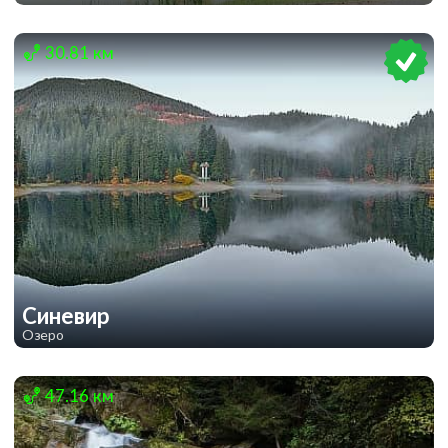
1
1
30.81 км
Синевир
Озеро
1
1
47.16 км