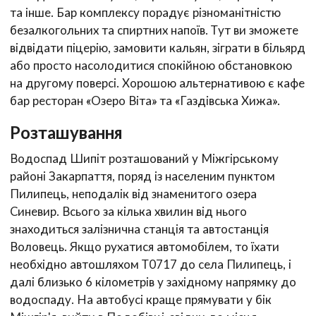
та інше. Бар комплексу порадує різноманітністю
безалкогольних та спиртних напоїв. Тут ви зможете
відвідати піцерію, замовити кальян, зіграти в більярд
або просто насолодитися спокійною обстановкою
на другому поверсі. Хорошою альтернативою є кафе
бар ресторан «Озеро Віта» та «Газдівська Хижа».
Розташування
Водоспад Шипіт розташований у Міжгірському
районі Закарпаття, поряд із населеним пунктом
Пилипець, неподалік від знаменитого озера
Синевир. Всього за кілька хвилин від нього
знаходиться залізнична станція та автостанція
Воловець. Якщо рухатися автомобілем, то їхати
необхідно автошляхом Т0717 до села Пилипець, і
далі близько 6 кілометрів у західному напрямку до
водоспаду. На автобусі краще прямувати у бік