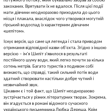
закоханих. Врятувати їх не вдалося. Після цієї події
мати дівчини неодноразово приходила до цього
місця і плакала, внаслідок чого утворився могутній
гірський водоспад із характерним дівчачим
«шепітом».
Існує версія, що саме ця легенда і стала приводом
отримання відповідної назви об'єкта. Згідно з іншою
версією – ім'я Шипіт з'явилося в результаті
постійного шуму води, який легко почути за кілька
сотень метрів. Багато туристів з подивом собі
визнають, що справді, такий сильний потік води
здатний створювати настільки добре чутний і
незвичайний звук.
Цікавим є і той факт, що Шипіт неодноразово
зустрічається у різних літературних творах. Зокрема,
він згадується в романі відомого сучасного
українського письменника Любка Дереша. Крім