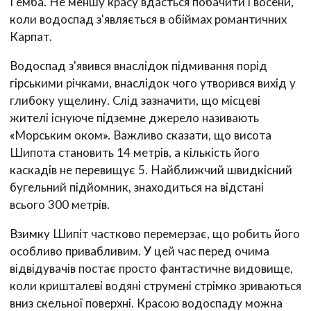
Гемба. Не меншу красу вдасться побачити і восени,
коли водоспад з'являється в обіймах романтичних
Карпат.
Водоспад з'явився внаслідок підмивання порід
гірськими річками, внаслідок чого утворився вихід у
глибоку ущелину. Слід зазначити, що місцеві
жителі існуюче підземне джерело називають
«Морським оком». Важливо сказати, що висота
Шипота становить 14 метрів, а кількість його
каскадів не перевищує 5. Найближчий швидкісний
бугельний підйомник, знаходиться на відстані
всього 300 метрів.
Взимку Шипіт частково перемерзає, що робить його
особливо привабливим. У цей час перед очима
відвідувачів постає просто фантастичне видовище,
коли кришталеві водяні струмені стрімко зриваються
вниз скельної поверхні. Красою водоспаду можна