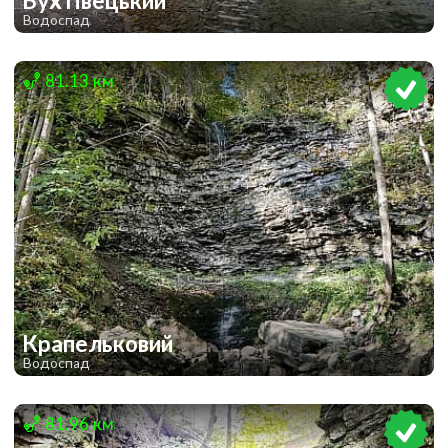
Бухтівецький
Водоспад
1
81.13 км
Крапельковий
Водоспад
1
1
81.96 км