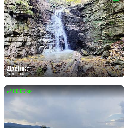
Дзвінка
Водоспад
1
88.83 км