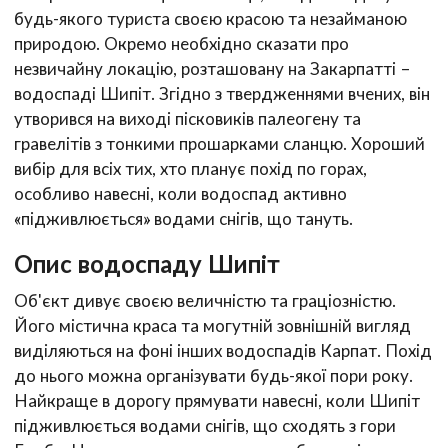
будь-якого туриста своєю красою та незайманою
природою. Окремо необхідно сказати про
незвичайну локацію, розташовану на Закарпатті –
водоспаді Шипіт. Згідно з твердженнями вчених, він
утворився на виході пісковиків палеогену та
гравелітів з тонкими прошарками сланцю. Хороший
вибір для всіх тих, хто планує похід по горах,
особливо навесні, коли водоспад активно
«підживлюється» водами снігів, що тануть.
Опис водоспаду Шипіт
Об'єкт дивує своєю величністю та граціозністю.
Його містична краса та могутній зовнішній вигляд
виділяються на фоні інших водоспадів Карпат. Похід
до нього можна організувати будь-якої пори року.
Найкраще в дорогу прямувати навесні, коли Шипіт
підживлюється водами снігів, що сходять з гори