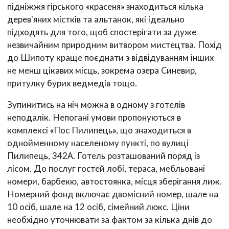
підніжжя гірського «красеня» знаходиться кілька
дерев'яних містків та альтанок, які ідеально
підходять для того, щоб спостерігати за дуже
незвичайним природним витвором мистецтва. Похід
до Шипоту краще поєднати з відвідуванням інших
не менш цікавих місць, зокрема озера Синевир,
притулку бурих ведмедів тощо.
Зупинитись на ніч можна в одному з готелів
неподалік. Непогані умови пропонуються в
комплексі «Пос Пилипець», що знаходиться в
однойменному населеному пункті, по вулиці
Пилипець, 342А. Готель розташований поряд із
лісом. До послуг гостей лобі, тераса, мебльовані
номери, барбекю, автостоянка, місця зберігання лиж.
Номерний фонд включає двомісний номер, шале на
10 осіб, шале на 12 осіб, сімейний люкс. Ціни
необхідно уточнювати за фактом за кілька днів до