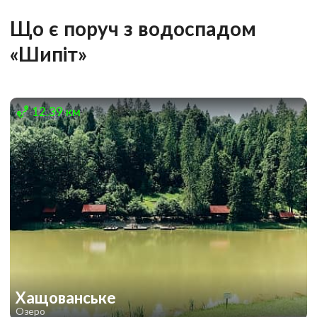
Що є поруч з водоспадом
«Шипіт»
12.39 км
Хащованське
Озеро