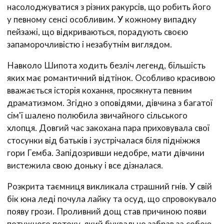
насолоджуватися з різних ракурсів, що робить його
у певному сенсі особливим. У кожному випадку
пейзажі, що відкриваються, порадують своєю
запаморочливістю і незабутнім виглядом.
Навколо Шипота ходить безліч легенд, більшість
яких має романтичний відтінок. Особливо красивою
вважається історія кохання, просякнута певним
драматизмом. Згідно з оповідями, дівчина з багатої
сім'ї шалено полюбила звичайного сільського
хлопця. Довгий час закохана пара приховувала свої
стосунки від батьків і зустрічалася біля підніжжя
гори Гемба. Запідозривши недобре, мати дівчини
вистежила свою доньку і все дізналася.
Розкрита таємниця викликала страшний гнів. У свій
бік юна леді почула лайку та осуд, що спровокувало
появу грози. Проливний дощ став причиною появи
потужного потоку, який буквально забрав за собою