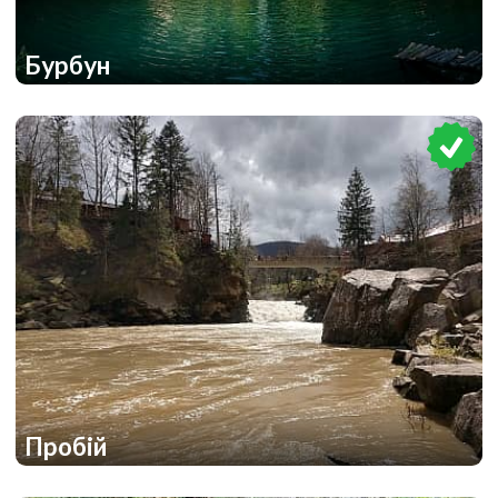
Бурбун
1
Пробій