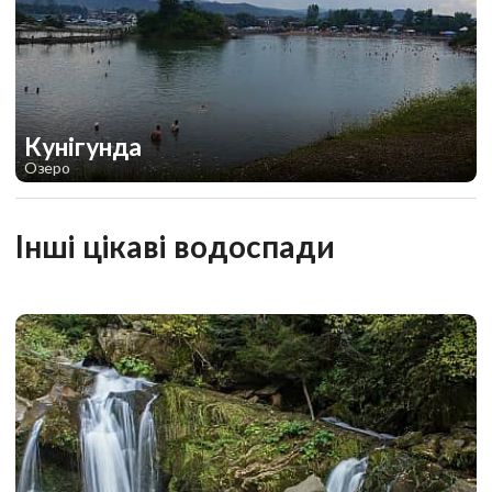
Кунігунда
Озеро
2
1
Інші цікаві водоспади