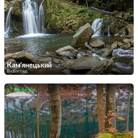
Кам'янецький
Водоспад
1
56.46 км