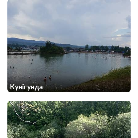
1
1
також яскраві фотосесії. Озера на західній Україні
особливо вражають. Крім візуальної насолоди, там
можна познайомитися з неймовірними та дуже
красивими легендами, пов'язаними з виникненням
водойм. Ряд з них є ідеальним місцем, де вдасться
не лише викупатися, а й організувати риболовлю,
пляжний відпочинок, прогулянку човном,
катамараном, а також випробувати себе в
екстремальних видах спорту.
Кунігунда
2
1