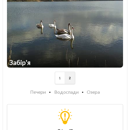
Забір'я
1
1
1
2
Печери
Водоспади
Озера