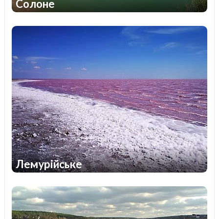
Солоне
1
1
Лемурійське
1
1