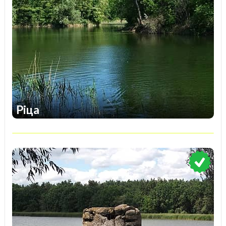
Ріца
1
1