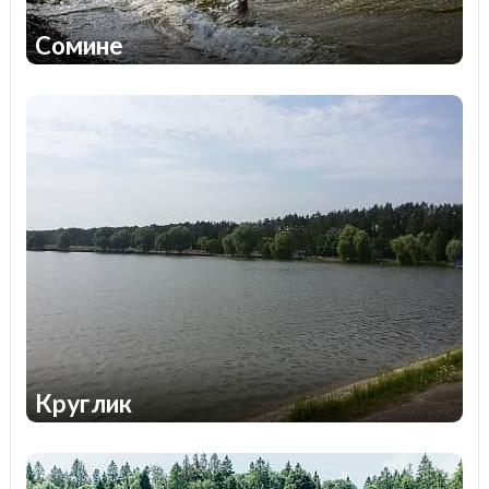
Сомине
1
1
Круглик
1
1