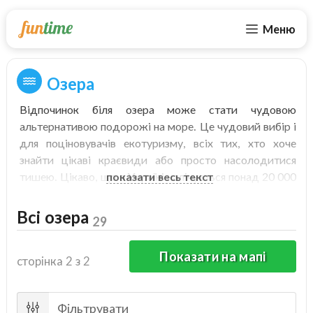
Меню
Озера
Відпочинок біля озера може стати чудовою
альтернативою подорожі на море. Це чудовий вибір і
для поціновувачів екотуризму, всіх тих, хто хоче
знайти цікаві краєвиди або просто насолодитися
тишею. Цікаво, що в Україні налічується понад 20 000
показати весь текст
водойм, ставків, багато з яких вважаються
унікальними. Поруч із ними завжди присутнє відчуття
Всі озера
29
свіжості та свободи. Більшість локацій вражає
своєю мальовничістю, природною красою, чистотою
Показати на мапі
сторінка 2 з 2
та спокоєм. Деякі озера розташовані неподалік
населених пунктів, через що вони стають улюбленим
місцем відпочинку біля води, як мінімум, для
Фільтрувати
більшості місцевих жителів.