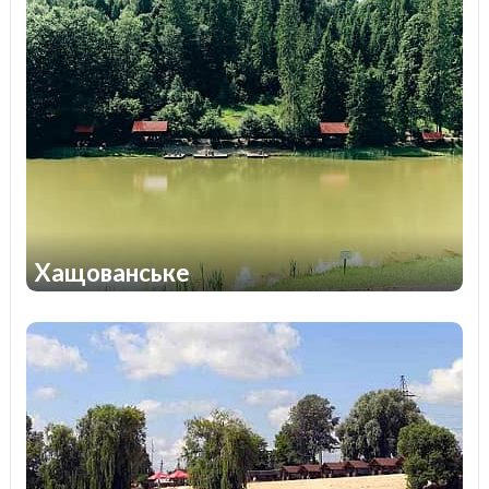
Хащованське
1
1