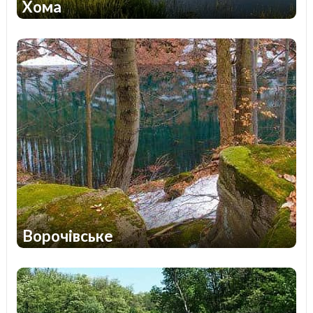
Хома
1
1
Ворочівське
1
1