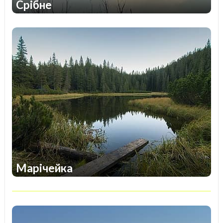
Срібне
1
1
Марічейка
1
1