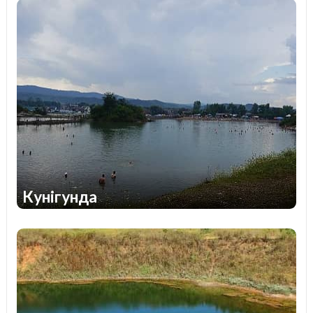
1
1
також яскраві фотосесії. Озера на західній Україні
особливо вражають. Крім візуальної насолоди, там
можна познайомитися з неймовірними та дуже
красивими легендами, пов'язаними з виникненням
водойм. Ряд з них є ідеальним місцем, де вдасться
не лише викупатися, а й організувати риболовлю,
пляжний відпочинок, прогулянку човном,
катамараном, а також випробувати себе в
екстремальних видах спорту.
Кунігунда
2
1