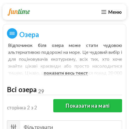
Меню
Озера
Відпочинок біля озера може стати чудовою
альтернативою подорожі на море. Це чудовий вибір і
для поціновувачів екотуризму, всіх тих, хто хоче
знайти цікаві краєвиди або просто насолодитися
тишею. Цікаво, що в Україні налічується понад 20 000
показати весь текст
водойм, ставків, багато з яких вважаються
унікальними. Поруч із ними завжди присутнє відчуття
Всі озера
29
свіжості та свободи. Більшість локацій вражає
своєю мальовничістю, природною красою, чистотою
Показати на мапі
сторінка 2 з 2
та спокоєм. Деякі озера розташовані неподалік
населених пунктів, через що вони стають улюбленим
місцем відпочинку біля води, як мінімум, для
Фільтрувати
більшості місцевих жителів.