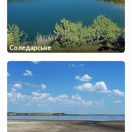
Соледарське
1
1