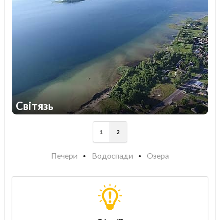
Світязь
1
1
1
2
Печери
Водоспади
Озера