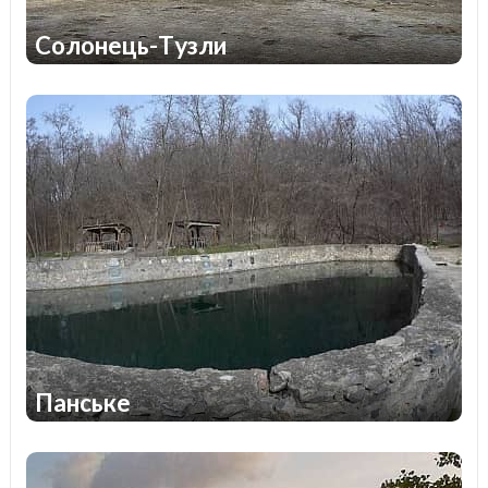
Солонець-Тузли
1
1
Панське
1
1