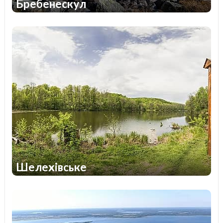
Бребенескул
1
1
Шелехівське
1
1